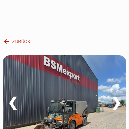
arrow_back
ZURÜCK
❮
❯