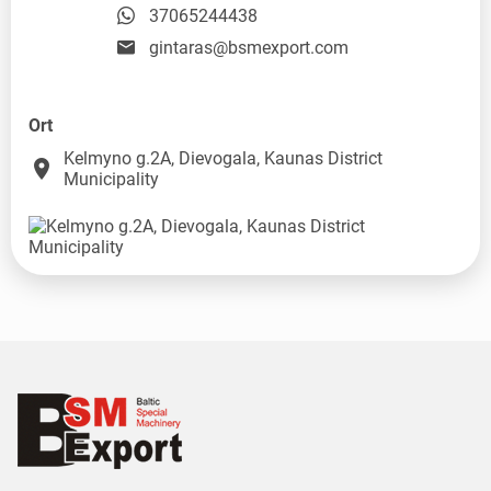
37065244438
gintaras@bsmexport.com
Ort
Kelmyno g.2A, Dievogala, Kaunas District
place
Municipality