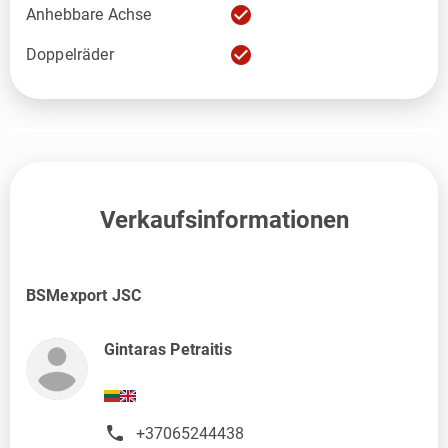
check_circle
Anhebbare Achse
check_circle
Doppelräder
Verkaufsinformationen
BSMexport JSC
Gintaras Petraitis
+37065244438