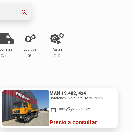
search
gonetas
Equipos
Partes
(5)
(9)
(14)
MAN 19.402, 4x4
Camiones - Volquete | M795-9282
1992
968851 km
Precio a consultar