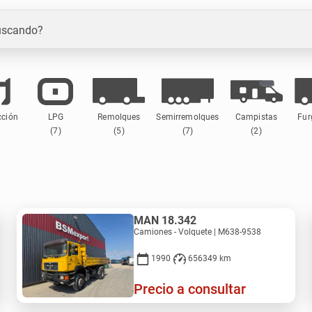
uscando?
cción
LPG
Remolques
Semirremolques
Campistas
Fur
)
(7)
(5)
(7)
(2)
MAN 18.342
Camiones - Volquete | M638-9538
1990
656349 km
Precio a consultar