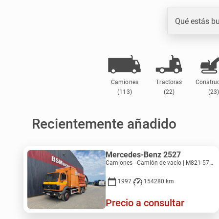
Qué estás b
Camiones
Tractoras
Constru
(113)
(22)
(23
Recientemente añadido
Mercedes-Benz 2527
Camiones - Camión de vacío | M821-5793
1997
154280 km
Precio a consultar