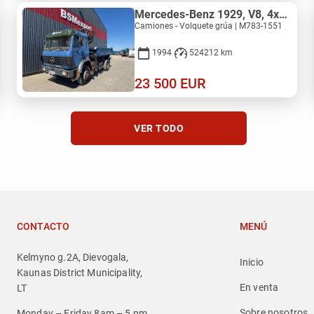
Mercedes-Benz 1929, V8, 4x4, HIAB 140
Camiones - Volquete grúa | M783-1551
1994
524212 km
23 500
EUR
VER TODO
CONTACTO
MENÚ
Kelmyno g.2A, Dievogala,
Inicio
Kaunas District Municipality,
En venta
LT
Sobre nosotros
Monday – Friday 8am – 5 pm