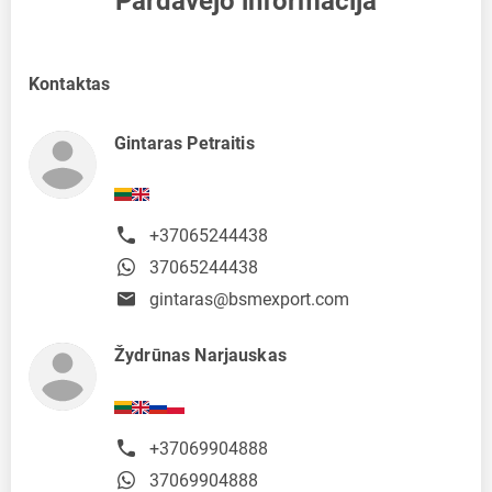
Pardavėjo informacija
Kontaktas
Gintaras Petraitis
+37065244438
37065244438
gintaras@bsmexport.com
Žydrūnas Narjauskas
+37069904888
37069904888