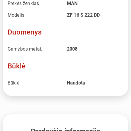
Prekės ženklas
MAN
Modelis
ZF 16 S 222 DD
Duomenys
Gamybos metai.
2008
Būklė
Būklė
Naudota