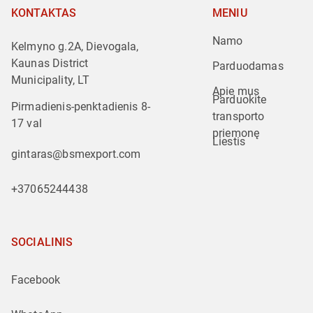
KONTAKTAS
MENIU
Namo
Kelmyno g.2A, Dievogala,
Kaunas District
Parduodamas
Municipality, LT
Apie mus
Parduokite 
Pirmadienis-penktadienis 8-
transporto 
17 val
priemonę
Liestis
gintaras@bsmexport.com
+37065244438
SOCIALINIS
Facebook