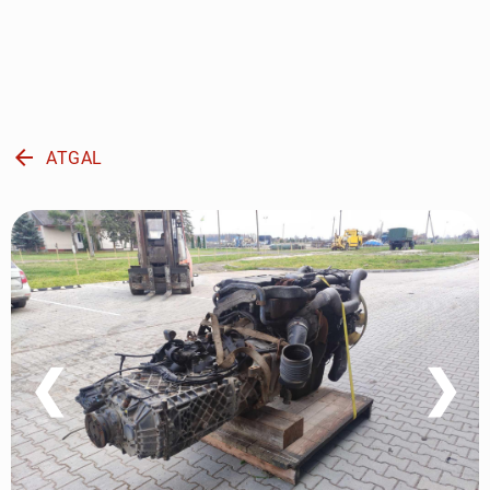
arrow_back
ATGAL
❮
❯