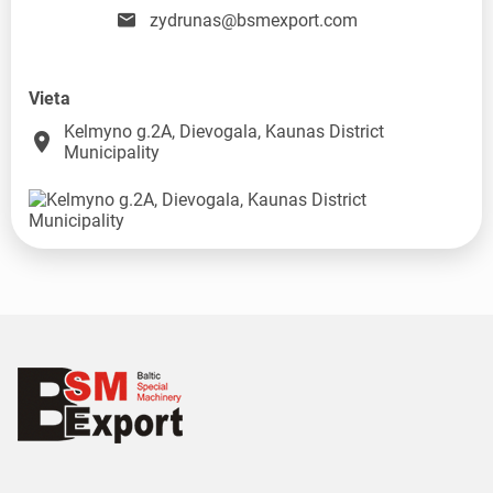
zydrunas@bsmexport.com
Vieta
Kelmyno g.2A, Dievogala, Kaunas District
place
Municipality