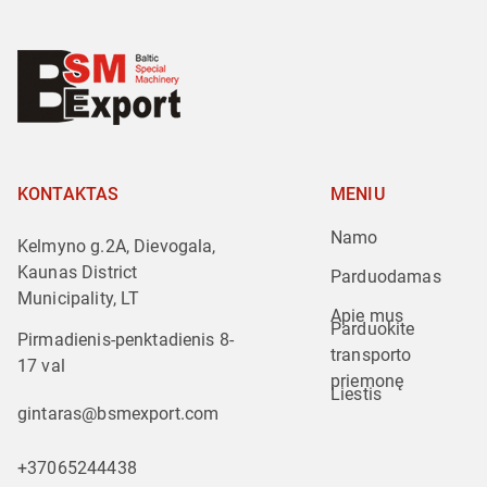
KONTAKTAS
MENIU
Namo
Kelmyno g.2A, Dievogala,
Kaunas District
Parduodamas
Municipality, LT
Apie mus
Parduokite 
Pirmadienis-penktadienis 8-
transporto 
17 val
priemonę
Liestis
gintaras@bsmexport.com
+37065244438