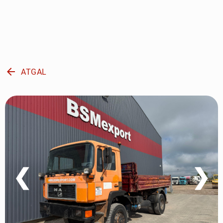
arrow_back
ATGAL
❮
❯