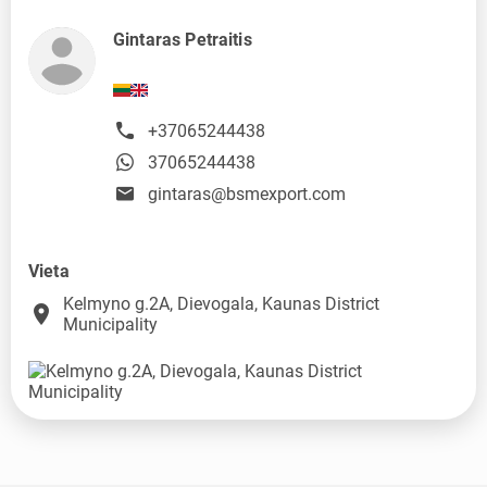
Gintaras Petraitis
+37065244438
37065244438
gintaras@bsmexport.com
Vieta
Kelmyno g.2A, Dievogala, Kaunas District
place
Municipality