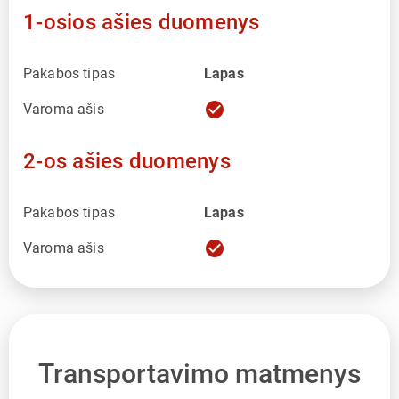
1-osios ašies duomenys
Pakabos tipas
Lapas
check_circle
Varoma ašis
2-os ašies duomenys
Pakabos tipas
Lapas
check_circle
Varoma ašis
Transportavimo matmenys