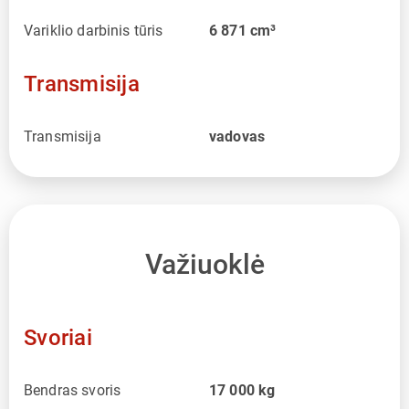
Variklio darbinis tūris
6 871
cm³
Transmisija
Transmisija
vadovas
Važiuoklė
Svoriai
Bendras svoris
17 000
kg