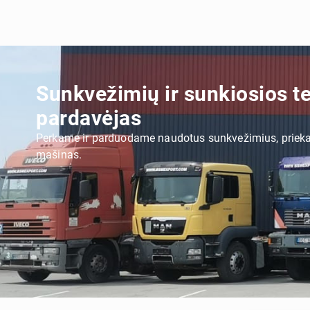
Sunkvežimių ir sunkiosios t
pardavėjas
Perkame ir parduodame naudotus sunkvežimius, priekab
mašinas.