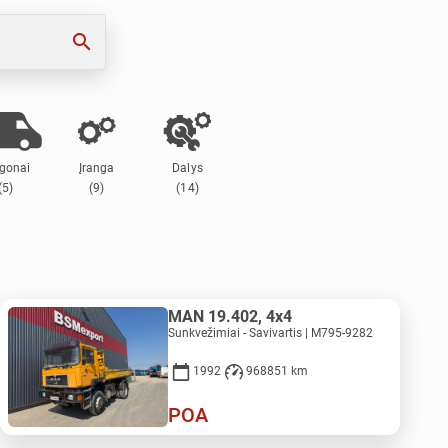
search
gonai
Įranga
Dalys
(5)
(9)
(14)
MAN 19.402, 4x4
Sunkvežimiai - Savivartis | M795-9282
1992
968851 km
POA