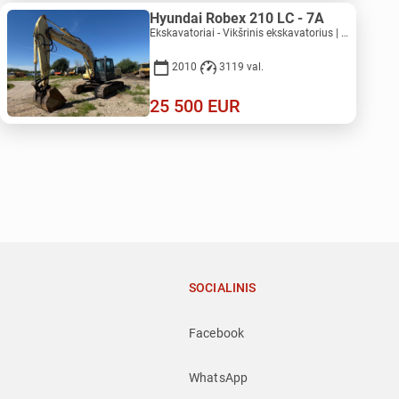
Hyundai Robex 210 LC - 7A
Ekskavatoriai - Vikšrinis ekskavatorius | M053-2521
2010
3119 val.
25 500
EUR
SOCIALINIS
Facebook
WhatsApp