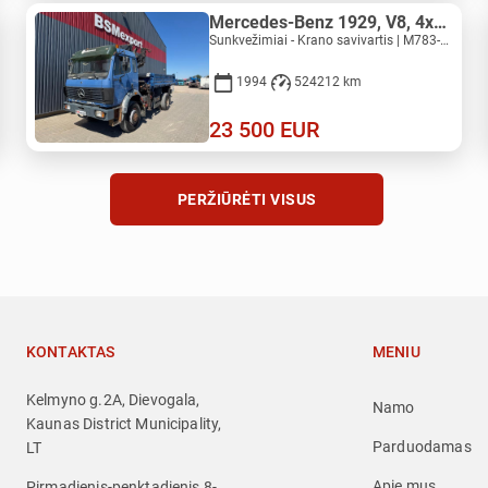
Mercedes-Benz 1929, V8, 4x4, HIAB 140
Sunkvežimiai - Krano savivartis | M783-1551
1994
524212 km
23 500
EUR
PERŽIŪRĖTI VISUS
KONTAKTAS
MENIU
Kelmyno g.2A, Dievogala,
Namo
Kaunas District Municipality,
Parduodamas
LT
Apie mus
Pirmadienis-penktadienis 8-