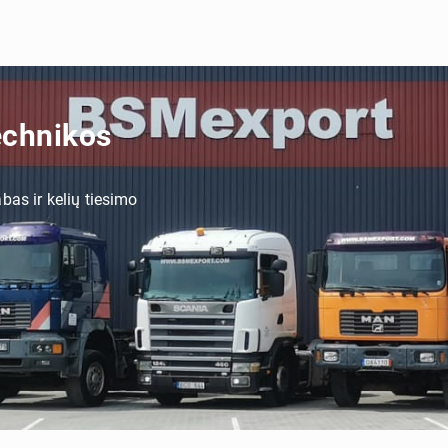
echnikos
as ir kelių tiesimo