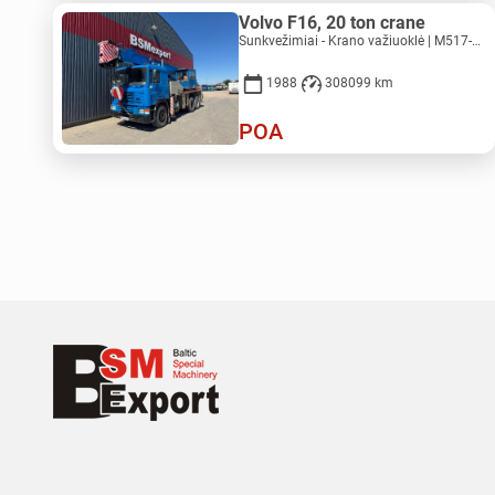
Volvo F16, 20 ton crane
Sunkvežimiai - Krano važiuoklė | M517-5027
1988
308099 km
POA