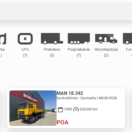
yba
LPG
Priekabos
Puspriekabės
Stovyklautojai
Fur
3)
(7)
(5)
(7)
(2)
MAN 18.342
Sunkvežimiai - Savivartis | M638-9538
1990
656349 km
POA