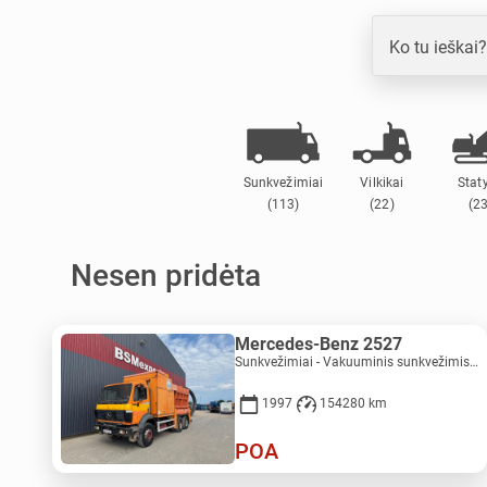
Ko tu ieškai?
Sunkvežimiai
Vilkikai
Stat
(113)
(22)
(2
Nesen pridėta
Mercedes-Benz 2527
Sunkvežimiai - Vakuuminis sunkvežimis | M821-5793
1997
154280 km
POA