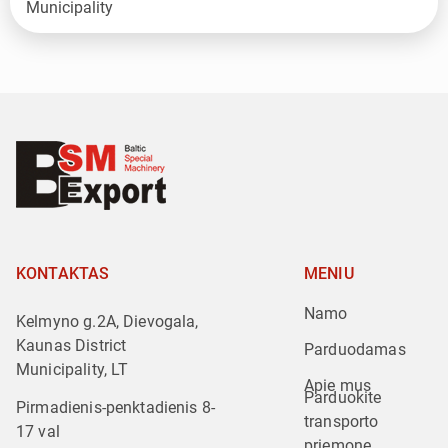
KONTAKTAS
MENIU
Namo
Kelmyno g.2A, Dievogala,
Kaunas District
Parduodamas
Municipality, LT
Apie mus
Parduokite 
Pirmadienis-penktadienis 8-
transporto 
17 val
priemonę