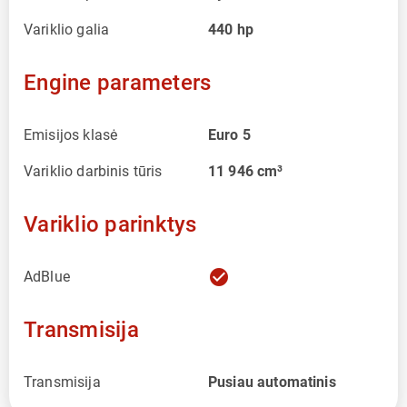
Variklio galia
440
hp
Engine parameters
Emisijos klasė
Euro 5
Variklio darbinis tūris
11 946
cm³
Variklio parinktys
check_circle
AdBlue
Transmisija
Transmisija
Pusiau automatinis