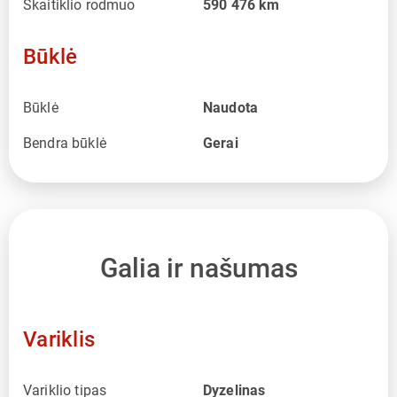
Skaitiklio rodmuo
590 476
km
Būklė
Būklė
Naudota
Bendra būklė
Gerai
Galia ir našumas
Variklis
Variklio tipas
Dyzelinas