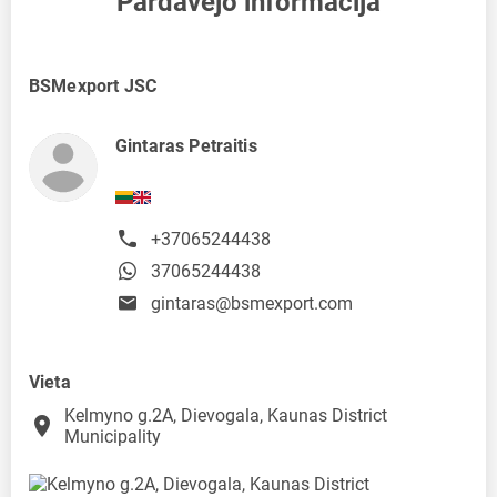
Pardavėjo informacija
BSMexport JSC
Gintaras Petraitis
+37065244438
37065244438
gintaras@bsmexport.com
Vieta
Kelmyno g.2A, Dievogala, Kaunas District
place
Municipality