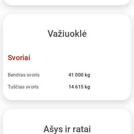
Važiuoklė
Svoriai
Bendras svoris
41 000
kg
Tuščias svoris
14 615
kg
Ašys ir ratai