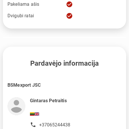
check_circle
Pakeliama ašis
check_circle
Dvigubi ratai
Pardavėjo informacija
BSMexport JSC
Gintaras Petraitis
+37065244438