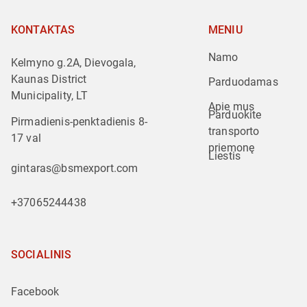
KONTAKTAS
MENIU
Namo
Kelmyno g.2A, Dievogala,
Kaunas District
Parduodamas
Municipality, LT
Apie mus
Parduokite 
Pirmadienis-penktadienis 8-
transporto 
17 val
priemonę
Liestis
gintaras@bsmexport.com
+37065244438
SOCIALINIS
Facebook