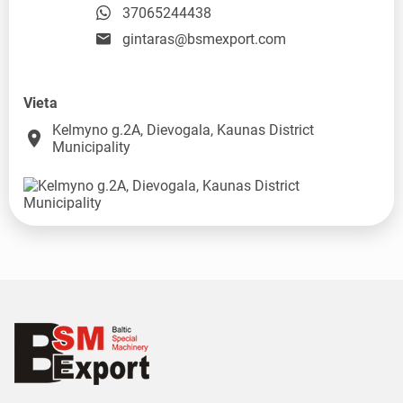
37065244438
gintaras@bsmexport.com
Vieta
Kelmyno g.2A, Dievogala, Kaunas District
place
Municipality