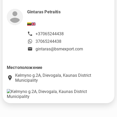
Gintaras Petraitis
+37065244438
37065244438
gintaras@bsmexport.com
Местоположение
Kelmyno g.2A, Dievogala, Kaunas District
place
Municipality